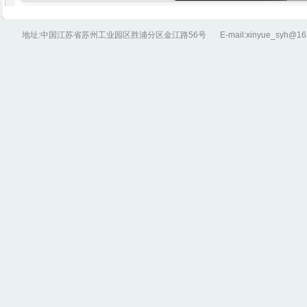
地址:中国江苏省苏州工业园区胜浦分区金江路56号
E-mail:xinyue_syh@1