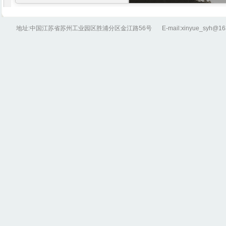
地址:中国江苏省苏州工业园区胜浦分区金江路56号
E-mail:xinyue_syh@1